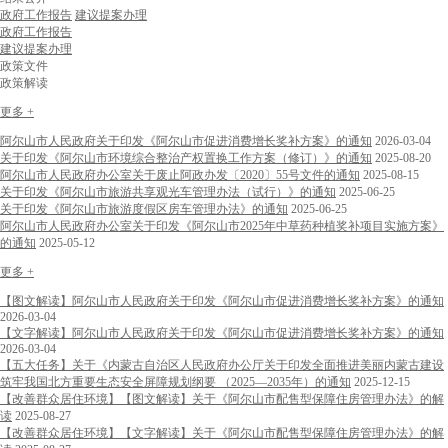
政府工作报告
建议提案办理
政府工作报告
建议提案办理
政策文件
政策解读
更多 +
阿尔山市人民政府关于印发《阿尔山市促进消费增长奖补方案》的通知
2026-03-04
关于印发《阿尔山市环境综合整治产权置换工作方案（修订）》的通知
2025-08-20
阿尔山市人民政府办公室关于废止阿政办发〔2020〕55号文件的通知
2025-08-15
关于印发《阿尔山市旅游共享观光车管理办法（试行）》的通知
2025-06-25
关于印发《阿尔山市旅游度假区房车管理办法》的通知
2025-06-25
阿尔山市人民政府办公室关于印发《阿尔山市2025年中草药种植奖补项目实施方案》
的通知
2025-05-12
更多 +
【图文解读】阿尔山市人民政府关于印发《阿尔山市促进消费增长奖补方案》的通知
2026-03-04
【文字解读】阿尔山市人民政府关于印发《阿尔山市促进消费增长奖补方案》的通知
2026-03-04
【五大任务】关于《内蒙古自治区人民政府办公厅关于印发全面推进美丽内蒙古建设
筑牢我国北方重要生态安全屏障规划纲要 （2025—2035年）的通知
2025-12-15
【改善群众居住环境】【图文解读】关于《阿尔山市配售型保障住房管理办法》的解
读
2025-08-27
【改善群众居住环境】【文字解读】关于《阿尔山市配售型保障住房管理办法》的解