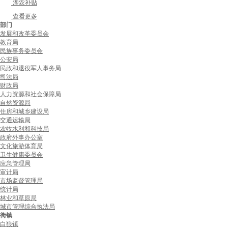
涉农补贴
查看更多
部门
发展和改革委员会
教育局
民族事务委员会
公安局
民政和退役军人事务局
司法局
财政局
人力资源和社会保障局
自然资源局
住房和城乡建设局
交通运输局
农牧水利和科技局
政府外事办公室
文化旅游体育局
卫生健康委员会
应急管理局
审计局
市场监督管理局
统计局
林业和草原局
城市管理综合执法局
街镇
白狼镇