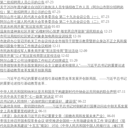
第二批拟聘用人员公示的公告
07-23
关于2026年度内蒙古自治区行政执法人员专场招收工作人员（阿尔山市部分招聘岗
位）第二批拟聘用人员公示的公告
07-23
阿尔山市七届人民代表大会常务委员会 第二十九次会议公告（一）
07-23
阿尔山市七届人民代表大会常务委员会 第二十九次会议公告（二）
07-23
市农水科局开展“宪法宣传周”活动
01-03
温泉街道神泉社区开展“石榴籽同心筑梦 颂党恩启序迎新”居民联欢会
12-23
市司法局组织社区矫正对象参加电商创业训练营
12-16
市政府办公室召开机关工作会议传达全市领导干部警示教育暨群众身边不正之风和腐
败问题集中整治工作推进会议精神
12-11
市民政和退役军人事务局开展“宪法宣传周”普法活动
12-09
我市开展“12.4”宪法宣传周普法宣传活动
12-02
阿尔山森工公司法律援助工作站正式挂牌成立
11-29
培养德智体美劳全面发展的社会主义建设者和接班人”——习近平总书记的重要论述
指引基础教育改革发展开创新局面
——习近平总书记的重要论述指引基础教育改革发展开创新局面。——习近平总书记
的重要论述指引基础教育改革...
中华人民共和国和纳米比亚共和国关于构建新时代中纳命运共同体的联合声明
07-11
中共中央关于授予“七一勋章”的决定
07-01
总书记的人民情怀 | “必须把我们党建设好、建设强”
06-22
弘扬优良传统，密切团结协作 ——习近平总书记对朝鲜进行国事访问在中朝关系发展
史上具有重要里程碑意义
06-11
《求是》杂志发表习近平总书记重要文章《前瞻布局和发展未来产业》
06-01
李强主持召开国务院常务会议 研究推进全国统一大市场建设有关工作 审议通过《现
代化应急体系建设“十五五”规划》 讨论《中华人民共和国中国人民银行法（修订草