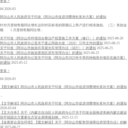
更多 +
04
2026-03
阿尔山市人民政府关于印发《阿尔山市促进消费增长奖补方案》的通知
针对月度销售额同比增长达到对应标准的限额以上商户进行精准激励。（三）奖励金
额 1.月度销售额同比增...
关于印发《阿尔山市环境综合整治产权置换工作方案（修订）》的通知
2025-08-20
阿尔山市人民政府办公室关于废止阿政办发〔2020〕55号文件的通知
2025-08-15
关于印发《阿尔山市旅游共享观光车管理办法（试行）》的通知
2025-06-25
关于印发《阿尔山市旅游度假区房车管理办法》的通知
2025-06-25
阿尔山市人民政府办公室关于印发《阿尔山市2025年中草药种植奖补项目实施方案》
的通知
2025-05-12
更多 +
04
2026-03
【图文解读】阿尔山市人民政府关于印发《阿尔山市促进消费增长奖补方案》的通知
。
【文字解读】阿尔山市人民政府关于印发《阿尔山市促进消费增长奖补方案》的通知
2026-03-04
【五大任务】关于《内蒙古自治区人民政府办公厅关于印发全面推进美丽内蒙古建设
筑牢我国北方重要生态安全屏障规划纲...
2025-12-15
【改善群众居住环境】【图文解读】关于《阿尔山市配售型保障住房管理办法》的解
读
2025-08-27