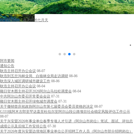
赴阿尔山，遇见22℃的诗意夏
阿市要闻
通知公告
耿浩主持召开办公会议
08-07
耿浩到五岔沟林业局、白狼林业局走访调研
08-06
耿浩深入城区调研城市建设工作
08-06
耿浩主持召开办公会议
08-04
额日贺木图主持召开2026阿尔山马拉松调度会
08-04
中共阿尔山市委召开常委会会议
07-31
额日贺木图主持召开绿电城市调度会
07-31
关于撤销曾庆祝政协阿尔山市第七届委员会委员资格的决定
08-07
G331线阿木古郎至罕达盖至杜拉尔至阿尔山段公路项目社会稳定风险评估工作公示
08-07
关于兴安盟2026年事业单位春季专项人才引进（阿尔山市岗位）笔试、面试、评估总
成绩公示及后续工作安排公告
07-30
关于2026年度兴安盟边境地区事业单位公开招聘工作人员（阿尔山市部分招聘岗位）