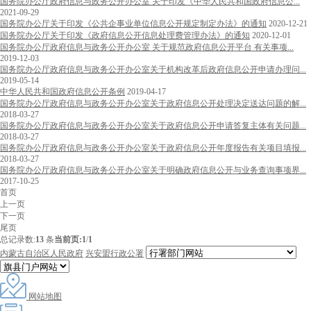
国务院办公厅政府信息与政务公开办公室 关于印发《中华人民共和国政府信息公...
2021-09-29
国务院办公厅关于印发《公共企事业单位信息公开规定制定办法》的通知
2020-12-21
国务院办公厅关于印发《政府信息公开信息处理费管理办法》的通知
2020-12-01
国务院办公厅政府信息与政务公开办公室 关于规范政府信息公开平台 有关事项...
2019-12-03
国务院办公厅政府信息与政务公开办公室关于机构改革后政府信息公开申请办理问...
2019-05-14
中华人民共和国政府信息公开条例
2019-04-17
国务院办公厅政府信息与政务公开办公室关于政府信息公开处理决定送达问题的解...
2018-03-27
国务院办公厅政府信息与政务公开办公室关于政府信息公开申请答复主体有关问题...
2018-03-27
国务院办公厅政府信息与政务公开办公室关于政府信息公开年度报告有关项目填报...
2018-03-27
国务院办公厅政府信息与政务公开办公室关于明确政府信息公开与业务查询事项界...
2017-10-25
首页
上一页
下一页
尾页
总记录数:
13
条
当前页:
1
/
1
内蒙古自治区人民政府
兴安盟行政公署
网站地图