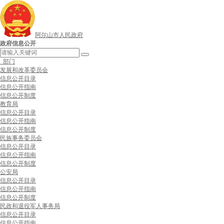
阿尔山市人民政府
政府信息公开
部门
发展和改革委员会
信息公开目录
信息公开指南
信息公开制度
教育局
信息公开目录
信息公开指南
信息公开制度
民族事务委员会
信息公开目录
信息公开指南
信息公开制度
公安局
信息公开目录
信息公开指南
信息公开制度
民政和退役军人事务局
信息公开目录
信息公开指南