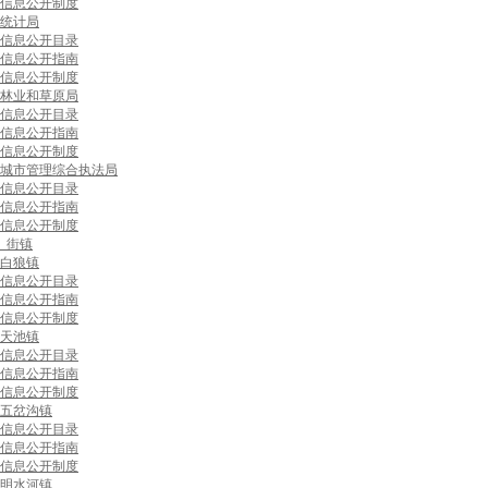
信息公开制度
统计局
信息公开目录
信息公开指南
信息公开制度
林业和草原局
信息公开目录
信息公开指南
信息公开制度
城市管理综合执法局
信息公开目录
信息公开指南
信息公开制度
街镇
白狼镇
信息公开目录
信息公开指南
信息公开制度
天池镇
信息公开目录
信息公开指南
信息公开制度
五岔沟镇
信息公开目录
信息公开指南
信息公开制度
明水河镇