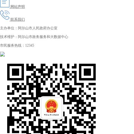
网站声明
联系我们
主办单位：阿尔山市人民政府办公室
技术维护：阿尔山市政务服务和大数据中心
市民服务热线：12345