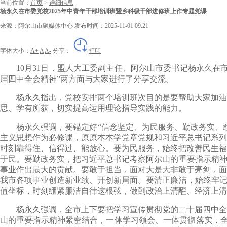
当前位置：
首页
>
详细信息
杨永久在市委党校2025年中青年干部培训班暨乡科级干部进修班上作专题党课
来源：阿尔山市融媒体中心
发布时间：2025-11-01 09:21
字体大小：
A+
A
A-
分享：
打印
10月31日，盟人大工委副主任、阿尔山市委书记杨永久在
届四中全会精神”两方面与大家进行了分享交流。
杨永久指出，党校安排两个培训班次目的是要帮助大家加油
思、学有所获，切实提高运用理论指导实践的能力。
杨永久强调，要锚定好
“信念坚定、为民服务、勤政务实、
主义思想作为必修课，原原本本学党章党规和习近平总书记系列
时刻靠得住、信得过、能放心。要为民服务，始终把改善民生福
于民。要勤政务实，把习近平总书记考察阿尔山的重要指示精
事业作出最大的贡献。要敢于担当，面对大是大非敢于亮剑，面
我市各项事业创造新业绩、开创新局面。要清正廉洁，始终牢记
值坐标，时刻绷紧廉洁自律这根弦，做到政治上清醒、经济上清
杨永久强调，全市上下要把学习宣传贯彻党的二十届四中全
山的重要指示精神紧密结合，一体学习领会、一体贯彻落实，