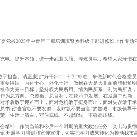
市委党校2025年中青年干部培训班暨乡科级干部进修班上作专题
充电、提升本领，进一步武装头脑、淬炼灵魂，希望大家珍惜在
敢于担当、清正廉洁”好干部“二十字”标准，争做新时代合格党
重要讲话，内化于心、
外化于行，
做到在大是大非面前旗帜鲜明
祉作为第一目标，坚持权为民所用、情为民所系、利为民所谋，
神作为总方向、总遵循、总目标，在继承中发展、在发展中创新
对矛盾敢于迎难而上，面对危机敢于挺身而出，面对失误敢于承
总书记“当官就不要发财，发财就不要当官”的告诫，市级领导
楚、生活上清白，守住底线、不越红线、不碰高压线。
会精神，作为当前和今后一个时期的重大政治任务，突出与贯彻
全面开展学习培训和宣传宣讲，
切实把学习成果转化为推动
我
市