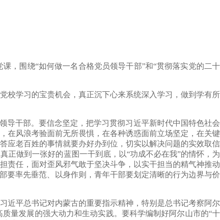
党课，围绕“如何做一名合格党员领导干部”和“贯彻落实党的二十
党校学习的宝贵机会，真正沉下心来系统深入学习，做到学有所
员领导干部。要信念坚定，把学习贯彻习近平新时代中国特色社
，在风浪考验面前无所畏惧，在各种诱惑面前立场坚定，在关键
答应老百姓的事情就要办好办到位，切实以解决问题的实效取信
，真正做到一张好的蓝图一干到底，以
“功成不必在我”的情怀，
担责任，面对歪风邪气敢于坚决斗争，以实干担当的精气神推动
干部要率先垂范、以身作则，青年干部要划定清晰的行为边界与价
习近平总书记对内蒙古的重要指示精神，特别是总书记考察阿尔
高质量发展的强大动力和生动
实践
。
要科学编制好阿尔山市的
“