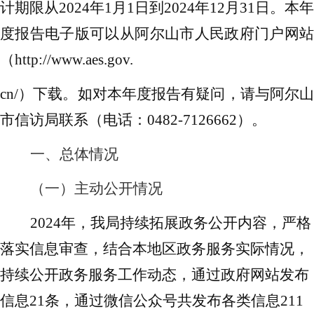
计期限从
202
4
年
1月1日到202
4
年
12月31日。
本年
度报告电子版可以从阿尔山市人民政府门户网站
（
http://www.aes.gov.
cn/）下载。
如对本年度报告有疑问，请与
阿尔
市信访局
联系（电话：
0482-
7126662
）。
一、总体情况
（一）主动公开情况
202
4
年，我局
持续拓展政务
公开内容，严格
落实信息
审查
，
结合本地区政务服务实际情况，
持续公开
政务服务
工作动态，
通过
政府网站发布
信息
21条，通过微信公众号共发布各类信息211