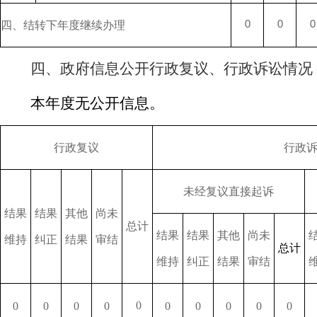
四、结转下年度继续办理
0
0
0
四、政府信息公开行政复议、行政诉讼情况
本年度无公开信息。
行政复议
行政
未经复议直接起诉
结果
结果
其他
尚未
总计
结果
结果
其他
尚未
维持
纠正
结果
审结
总计
维持
纠正
结果
审结
0
0
0
0
0
0
0
0
0
0