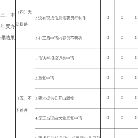
（四）无
三、本
0
0
0
2.没有现成信息需要另行制作
法提供
年度办
理结果
0
0
0
3.补正后申请内容仍不明确
0
0
0
1.信访举报投诉类申请
0
0
0
2.重复申请
0
0
0
（五）不
3.要求提供公开出版物
予处理
0
0
0
4.无正当理由大量反复申请